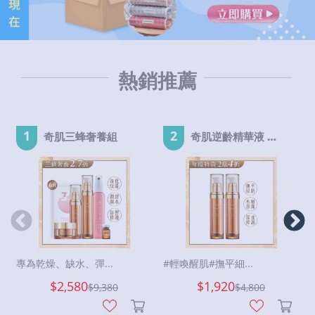
熱銷推薦
1
2
奇肌三蜂奢養組
奇肌逆齡精華液 EX-2瓶
專為乾燥、缺水、彈...
#輕喚醒肌#撫平細...
$2,580
$1,920
$
9,380
$
4,800