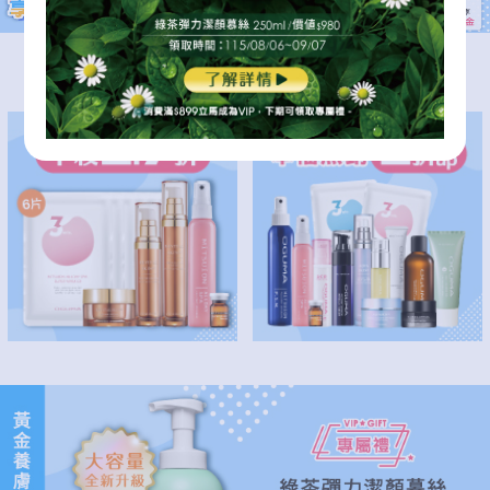
逆齡修護肌底
本檔熱銷