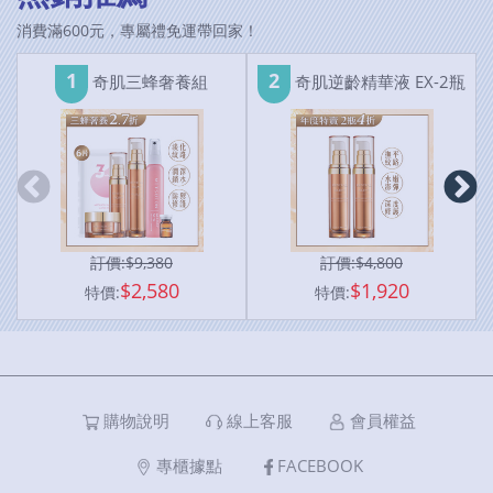
消費滿600元，專屬禮免運帶回家！
1
2
奇肌三蜂奢養組
奇肌逆齡精華液 EX-2瓶
訂價:$
9,380
訂價:$
4,800
$2,580
$1,920
特價:
特價:
購物說明
線上客服
會員權益
專櫃據點
FACEBOOK