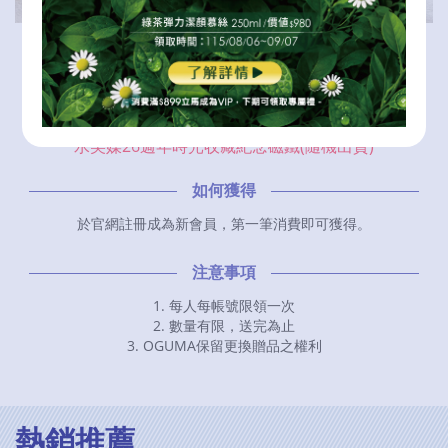
本期首購禮
Hello~新朋友你好！第一次見到你，
精心為你準備了「首購禮」，希望你喜歡！
水美媒26週年時光收藏紀念磁鐵(隨機出貨)
如何獲得
於官網註冊成為新會員，第一筆消費即可獲得。
注意事項
1. 每人每帳號限領一次
2. 數量有限，送完為止
3. OGUMA保留更換贈品之權利
熱銷推薦