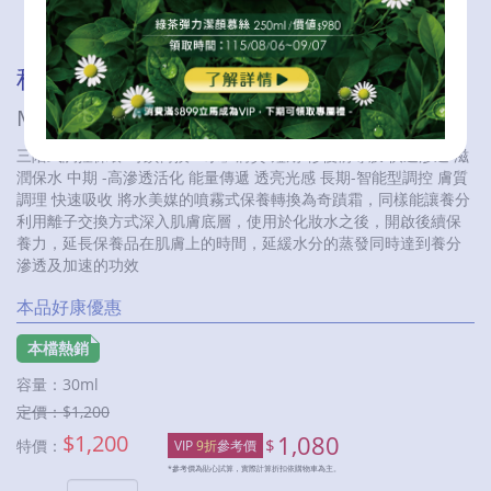
秘之湧水美媒奇蹟霜
MITSUION MIRACLE CREAM
三階式調控保養 奇蹟轉換「水」膚質 短期-修復前導膜 快速滲透 滋
潤保水 中期 -高滲透活化 能量傳遞 透亮光感 長期-智能型調控 膚質
調理 快速吸收 將水美媒的噴霧式保養轉換為奇蹟霜，同樣能讓養分
利用離子交換方式深入肌膚底層，使用於化妝水之後，開啟後續保
養力，延長保養品在肌膚上的時間，延緩水分的蒸發同時達到養分
滲透及加速的功效
本品好康優惠
本檔熱銷
容量：
30ml
定價：$
1,200
$
1,200
1,080
$
特價：
VIP
9折
參考價
*參考價為貼心試算，實際計算折扣依購物車為主。