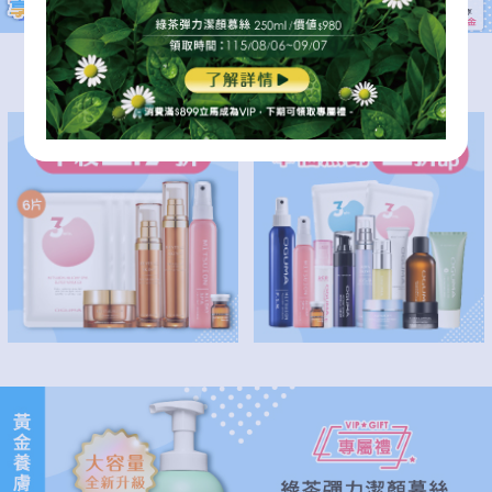
逆齡修護肌底
本檔熱銷