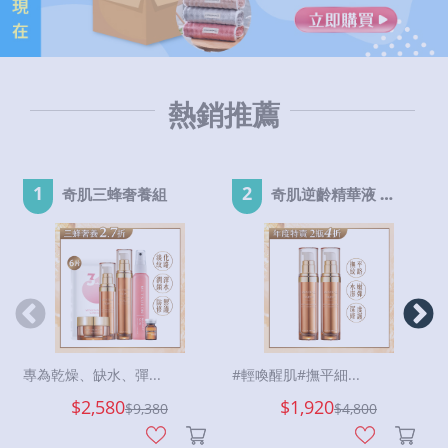
熱銷推薦
1
2
奇肌三蜂奢養組
奇肌逆齡精華液 EX-2瓶
專為乾燥、缺水、彈...
#輕喚醒肌#撫平細...
$2,580
$1,920
$
9,380
$
4,800