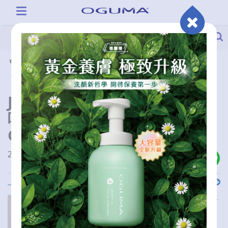
活動情報
部落客推薦
Joyce：用噴的保養品可以直接
吸收 方便又快速的懶人福音｜
OGUMA水美媒
2021-07-18 00:00:00
上一則
下一則