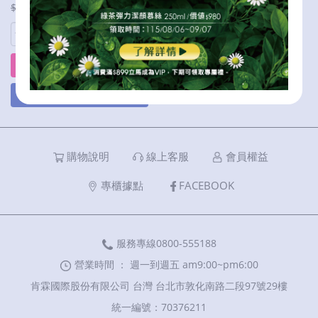
$1,360
$1,360
立刻購買
加入購物車
購物說明
線上客服
會員權益
專櫃據點
FACEBOOK
服務專線0800-555188
營業時間 ： 週一到週五 am9:00~pm6:00
肯霖國際股份有限公司 台灣 台北市敦化南路二段97號29樓
統一編號：70376211