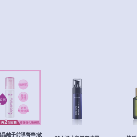
E.礦晶離子前導菁華(敏