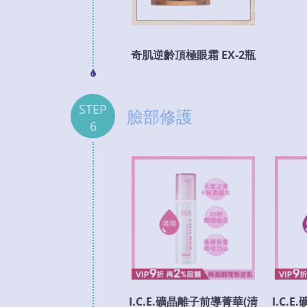
奇肌逆齡頂極眼霜 EX-2瓶
STEP
臉部修護
6
I.C.E.礦晶離子前導菁華(清
I.C.