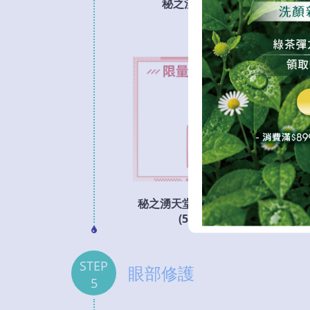
秘之湧水美媒
秘
秘之湧天堂之泉MINI版
(50ml)
STEP
眼部修護
5