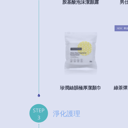
胺基酸泡沫潔顏露
男
珍潤絲韻極厚潔顏巾
綠茶彈力
STEP
淨化護理
3