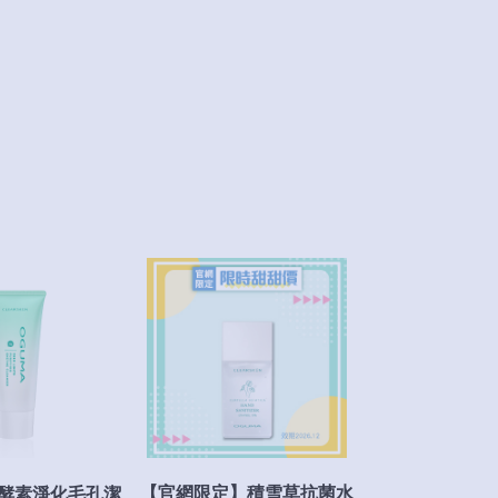
【官網限定】積雪草抗菌水
酵素淨化毛孔潔