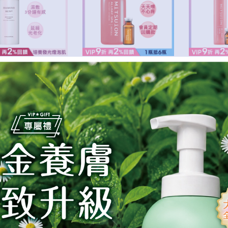
光鑽白青春露 EX
秘之湧天堂之泉補充瓶
秘之湧天堂