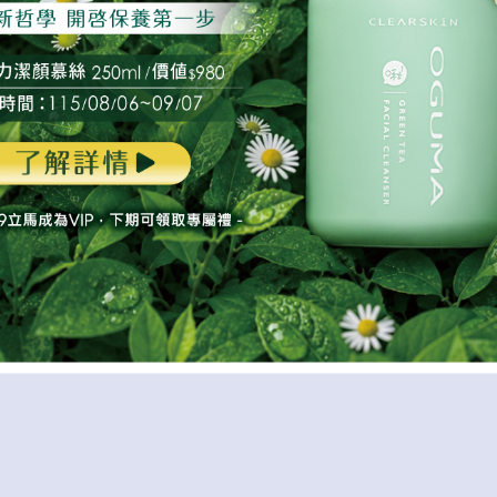
之湧髮用水美媒
秘之湧日曬修護水美媒
秘之湧