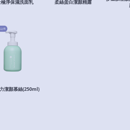
仕極淨保濕洗面乳
柔絲蛋白潔顏精露
潔顏慕絲(250ml)