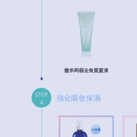
微米蒟蒻去角質凝凍
STEP
強化吸收保濕
4