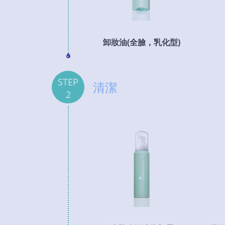
卸妝油(全臉，乳化型)
STEP
清潔
2