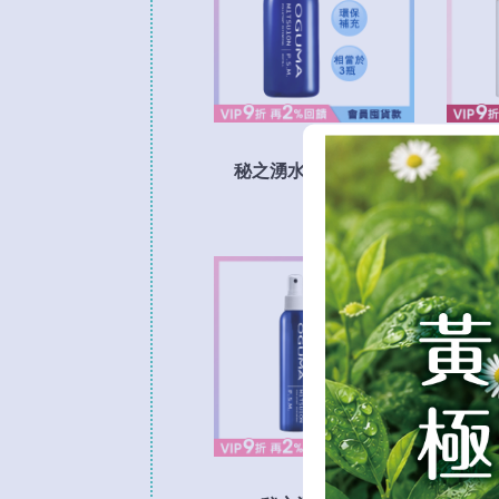
秘之湧水美媒補充瓶
肌