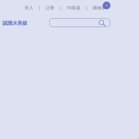
0
登入
|
註冊
|
FB客服
|
購物車
認識水美媒