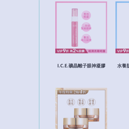
I.C.E.礦晶離子眼神凝膠
水養