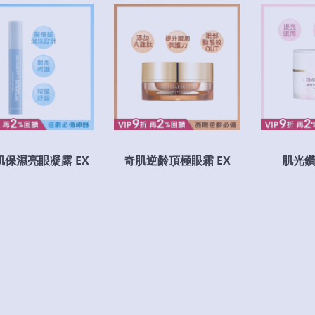
肌保濕亮眼凝露 EX
奇肌逆齡頂極眼霜 EX
肌光鑽