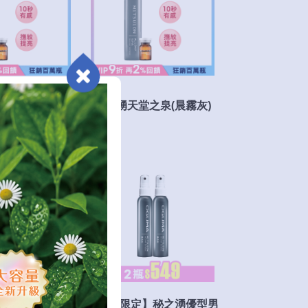
之泉(緋霞粉)
秘之湧天堂之泉(晨霧灰)
【官網限定】秘之湧優型男