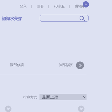
0
登入
|
註冊
|
FB客服
|
購物車
認識水美媒
眼部修護
臉部修護
臉
排序方式