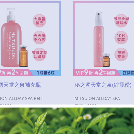
湧天堂之泉補充瓶
秘之湧天堂之泉(緋霞粉)
ION ALLDAY SPA Refill
MITSUION ALLDAY SPA
$
4980
定價：$
980
$
2180
$
440
特價：
即購買
立即購買
加入購物車
加入購