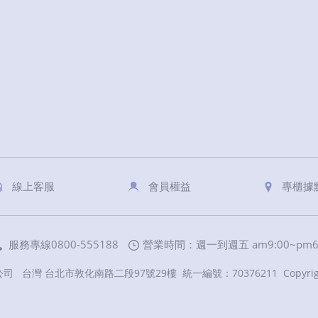
線上客服
會員權益
專櫃據
服務專線0800-555188
營業時間：週一到週五 am9:00~pm6:
台灣 台北市敦化南路二段97號29樓 統一編號：70376211 Copyright