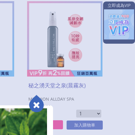
立即成為VIP
秘之湧天堂之泉(晨霧灰)
MITSUION ALLDAY SPA
定價：$
980
$
440
特價：
立即購買
物車
加入購物車