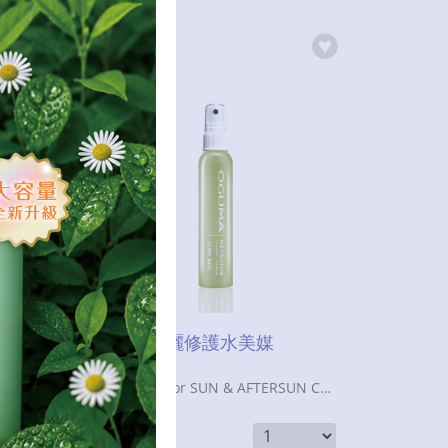
秘之湧日曬修護水美媒
MITSUION for SUN & AFTERSUN CARE
定價：$
980
$
360
特價：