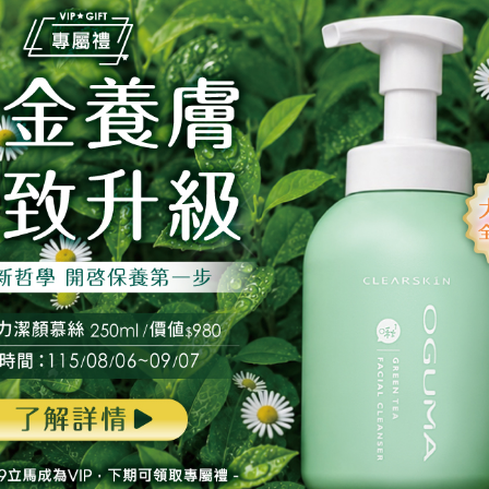
湧水美媒補充瓶
秘之湧髮用水美媒
ON P.S.M. Refill
MITSUION for HAIR
$
2450
定價：$
980
$
980
$
360
特價：