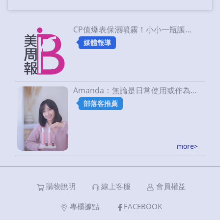
CP值爆表保濕噴霧！小小一瓶讓肌膚想乾荒也難
媒體報導
Amanda：無論是日常使用或作為急救型化妝水， 天堂之泉 ALLDAY SPA便宜又有感！｜OGUMA水美媒
部落客推薦
more>
more>
購物說明
線上客服
會員權益
專櫃據點
FACEBOOK