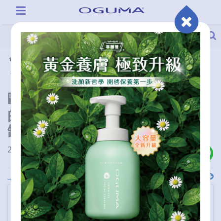
活動情報
部落客推薦
歐莉：隨身攜帶天堂之泉，真
的一瓶搞定不需帶太多瓶瓶罐
罐｜OGUMA水美媒
2023-03-03 00:00:00
上一則
下一則