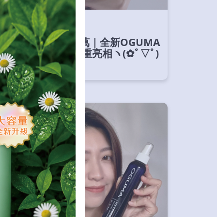
重要公告
暌違多年．耗資千萬｜全新OGUMA
水美媒形象廣告 隆重亮相ヽ(✿ﾟ▽ﾟ)
ノ
下一則