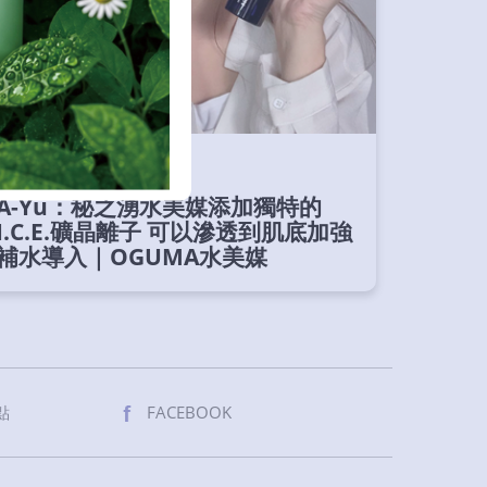
部落客推薦
A-Yu：秘之湧水美媒添加獨特的
I.C.E.礦晶離子 可以滲透到肌底加強
補水導入｜OGUMA水美媒
點
FACEBOOK