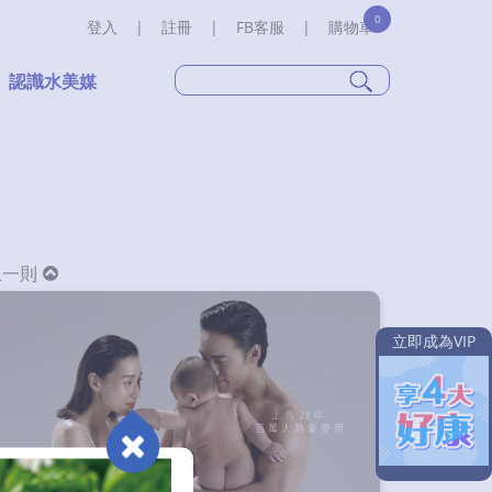
0
登入
|
註冊
|
FB客服
|
購物車
認識水美媒
上一則
立即成為VIP