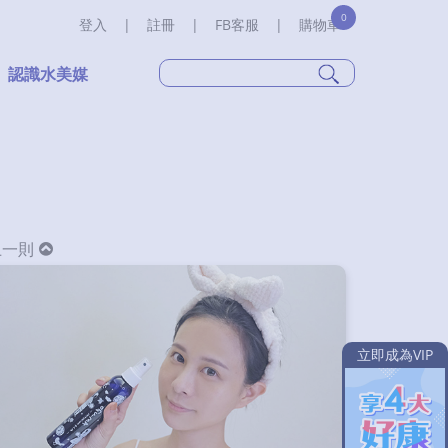
0
登入
|
註冊
|
FB客服
|
購物車
認識水美媒
上一則
立即成為VIP