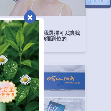
部落客推薦
東海 POPPY：保養我選擇可以讓我
快狠準，微保養也能很到位的
OGUMA水美媒
下一則