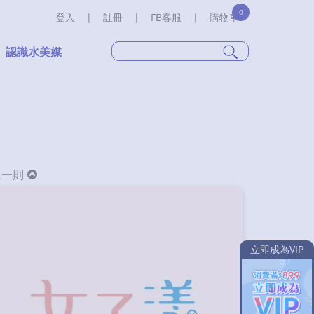
0
登入
|
註冊
|
FB客服
|
購物車
認識水美媒
上一則
立即成為VIP