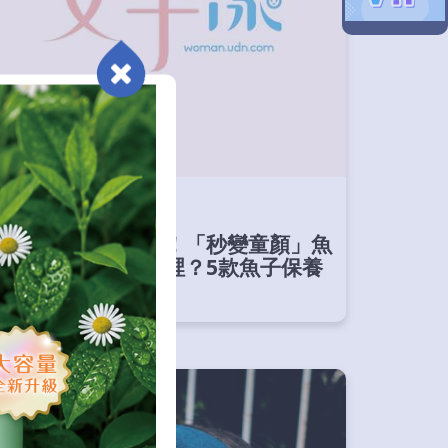
媒體報導
網美部落客都在用！「秒變童顏」魚
子逆齡保養好在哪裡？5款魚子保養
品推薦一次看
下一則