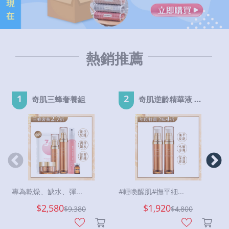
熱銷推薦
1
2
奇肌三蜂奢養組
奇肌逆齡精華液 EX-2瓶
專為乾燥、缺水、彈...
#輕喚醒肌#撫平細...
$2,580
$1,920
$
9,380
$
4,800