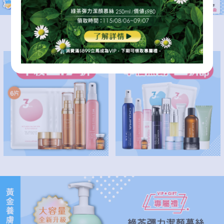
逆齡修護肌底
本檔熱銷