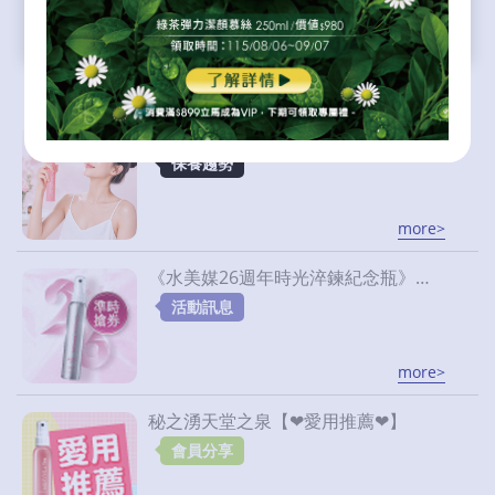
《水美媒26週年時光淬鍊紀念瓶》限量只送不賣！
保濕噴霧進階用法大全！冷氣房、頭髮、日曬、油痘肌全解析
保養趨勢
more>
《水美媒26週年時光淬鍊紀念瓶》限量只送不賣！
活動訊息
more>
秘之湧天堂之泉【❤愛用推薦❤】
會員分享