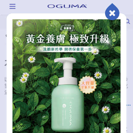
認識水美媒
基金會
品牌故事
企業沿革
基金會
水美媒社會福利慈善基金會
以「愛」做為回饋社會的動力，透過社會公益慈善活動，希
望將更多美麗的愛心及感恩，傳遞給最需要的人，讓世界充
滿關懷及溫暖。
水美媒基金會愛心捐款 ::年度工作計畫∣經費預算∣工作報告∣四大報表::
2026-06-04
more >