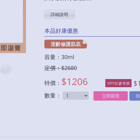
詳細說明
本品好康優惠
逆齡修護肌底
容量：30ml
定價：$
2680
$
1206
$
特價：
VIP
9折
參考價
數量：
立即購買
加