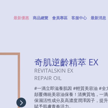
最新優惠
商品總覽
會員專區
客服中心
最新消息
奇肌逆齡精萃 EX
REVITALSKIN EX
REPAIR OIL
#一滴立即滋養肌因 #輕質美容油 #
顛覆傳統美容油保養！清爽質地，一滴
保濕活性成分及高濃度潤澤因子，提升
賦予肌膚青春活力。