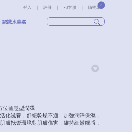
0
登入
|
註冊
|
FB客服
|
購物車
認識水美媒
全方位智慧型潤澤
活化滋養，舒緩乾燥不適，加強潤澤保濕，
肌膚抵禦環境對肌膚傷害，維持細嫩觸感，