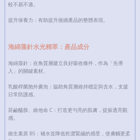
較不易不適。
提升保養力：有助提升後續產品的整體表現。
海綿藻針水光精萃：產品成分
海綿藻針：在角質層建立良好吸收條件，作為「先導
入」的關鍵素材。
乳酸桿菌胞外囊泡：協助角質層維持穩定與含水，支援
日常防護感。
菸鹼醯胺、維他命 C：打造更勻亮的肌膚，提振透亮觀
感。
維生素原 B5：補水並降低乾澀緊繃的感受，使膚觸更柔