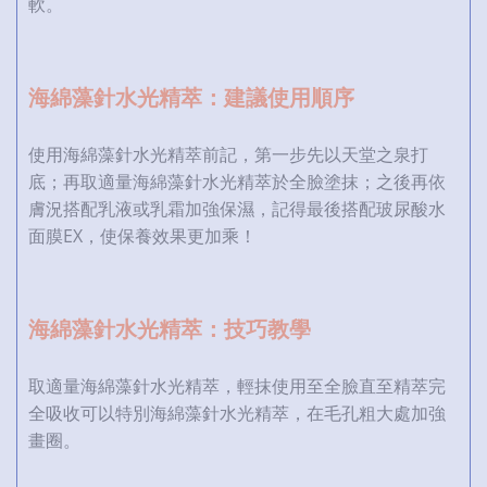
軟。
海綿藻針水光精萃：建議使用順序
使用海綿藻針水光精萃前記，第一步先以天堂之泉打
底；再取適量海綿藻針水光精萃於全臉塗抹；之後再依
膚況搭配乳液或乳霜加強保濕，記得最後搭配玻尿酸水
面膜EX，使保養效果更加乘！
海綿藻針水光精萃：技巧教學
取適量海綿藻針水光精萃，輕抹使用至全臉直至精萃完
全吸收可以特別海綿藻針水光精萃，在毛孔粗大處加強
畫圈。