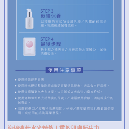
海綿藻針水光精萃｜重啟肌膚新生力