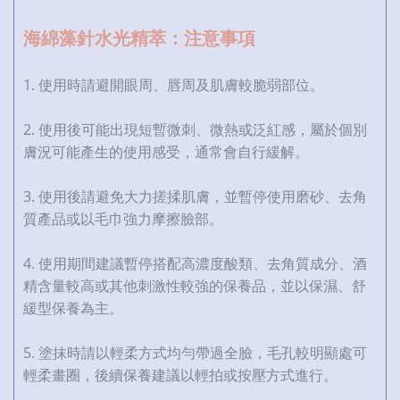
海綿藻針水光精萃：注意事項
1. 使用時請避開眼周、唇周及肌膚較脆弱部位。
2. 使用後可能出現短暫微刺、微熱或泛紅感，屬於個別
膚況可能產生的使用感受，通常會自行緩解。
3. 使用後請避免大力搓揉肌膚，並暫停使用磨砂、去角
質產品或以毛巾強力摩擦臉部。
4. 使用期間建議暫停搭配高濃度酸類、去角質成分、酒
精含量較高或其他刺激性較強的保養品，並以保濕、舒
緩型保養為主。
5. 塗抹時請以輕柔方式均勻帶過全臉，毛孔較明顯處可
輕柔畫圈，後續保養建議以輕拍或按壓方式進行。