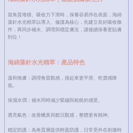
當角質堆積、吸收力下滑時，保養容易停在表面，海綿
藻針水光精萃以導入、修護為核心，先建立良好吸收條
件，再同步補水、調理與穩定膚況，讓後續保養更貼膚
到位！
海綿藻針水光精萃：產品特色
溫和煥膚：調理角質觀感，摸起來更平滑、乾澀感降
低。
保濕水潤：補水同時減少緊繃與粗糙的感受。
透亮氣色：改善蠟黃與黯沉觀感，整體更有精神。
穩定防護：為角質層提供輕盈防護，日常受外在刺激時