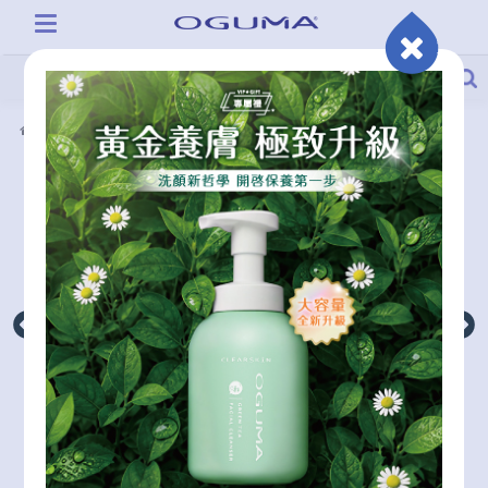
產品系列
海綿藻針水光精萃