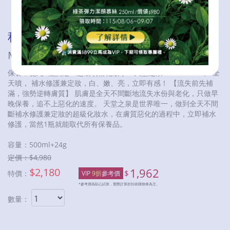
秘之湧天堂之泉補充瓶
MITSUION ALLDAY SPA Refill
保養，從此1瓶搞定！超級噴霧化妝水—天堂之泉ALLDAY SPA。 全
天噴， 補水修護兼定妝，白、嫩、亮，立即有感！ 【流失前先補
滿，強勢逆轉膚質】 肌膚是全天不間斷地流失水份與老化，只做早
晚保養，追不上惡化的速度。 天堂之泉是世界唯一，做到全天不間
斷補水修護兼定妝的超級化妝水，在膚質惡化的過程中，立即補水
修護，當然1瓶就能取代所有保養品。
容量：
500ml+24g
定價：$
4,980
$
2,180
1,962
$
特價：
VIP
9折
參考價
*參考價為貼心試算，實際計算折扣依購物車為主。
數量：