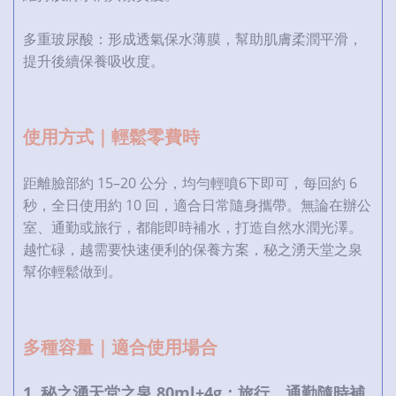
多重玻尿酸：形成透氣保水薄膜，幫助肌膚柔潤平滑，
提升後續保養吸收度。
使用方式｜輕鬆零費時
距離臉部約 15–20 公分，均勻輕噴6下即可，每回約 6
秒，全日使用約 10 回，適合日常隨身攜帶。無論在辦公
室、通勤或旅行，都能即時補水，打造自然水潤光澤。
越忙碌，越需要快速便利的保養方案，秘之湧天堂之泉
幫你輕鬆做到。
多種容量｜適合使用場合
1. 秘之湧天堂之泉 80ml+4g：旅行、通勤隨時補