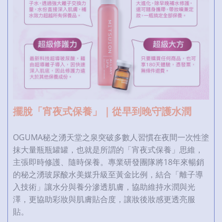
擺脫「宵夜式保養」｜從早到晚守護水潤
OGUMA秘之湧天堂之泉突破多數人習慣在夜間一次性塗
抹大量瓶瓶罐罐，也就是所謂的「宵夜式保養」思維，
主張即時修護、隨時保養。專業研發團隊將18年來暢銷
的秘之湧玻尿酸水美媒升級至黃金比例，結合「離子導
入技術」讓水分與養分滲透肌膚，協助維持水潤與光
澤，更協助彩妝與肌膚貼合度，讓妝後妝感更透亮服
貼。