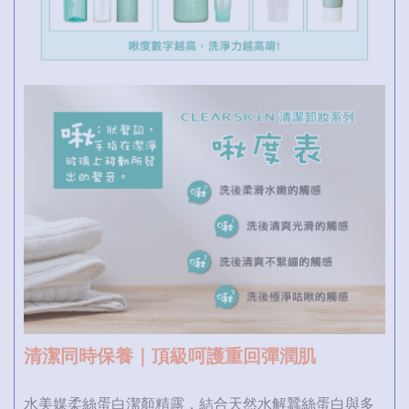
清潔同時保養｜頂級呵護重回彈潤肌
水美媒柔絲蛋白潔顏精露，結合天然水解蠶絲蛋白與多