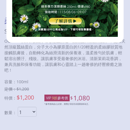
柔絲蛋白潔顏精露
SILK PROTEIN CLEANSING GEL
OGUMA專業研發團隊嘔心瀝血打造「柔絲蛋白潔顏精露」，使用天
然頂級蠶絲蛋白，分子大小為膠原蛋白的1/20輕盈的柔絲膠狀質地
接觸肌膚後，自動轉化為絲滑清新的保養液，溫柔推勻於肌膚，輕
鬆溶出髒汙、殘妝。讓肌膚享受最奢侈的沐浴。清新茉莉花香調，
兼具洗臉和保養功能，讓肌膚和心靈踏上一趟奢侈的紓壓療癒之旅
吧！
容量：
100ml
定價：$
1,200
$
1,200
1,080
$
特價：
VIP
9折
參考價
*參考價為貼心試算，實際計算折扣依購物車為主。
數量：