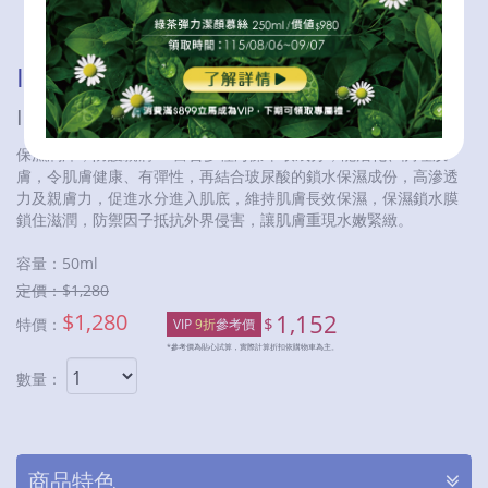
I.C.E.礦晶離子乳液
I.C.E. PURESKIN LOTION
保濕潤澤，防護親膚！ 富含多種海藻萃取成分，能活化、調理肌
膚，令肌膚健康、有彈性，再結合玻尿酸的鎖水保濕成份，高滲透
力及親膚力，促進水分進入肌底，維持肌膚長效保濕，保濕鎖水膜
鎖住滋潤，防禦因子抵抗外界侵害，讓肌膚重現水嫩緊緻。
容量：
50ml
定價：$
1,280
$
1,280
1,152
$
特價：
VIP
9折
參考價
*參考價為貼心試算，實際計算折扣依購物車為主。
數量：
商品特色