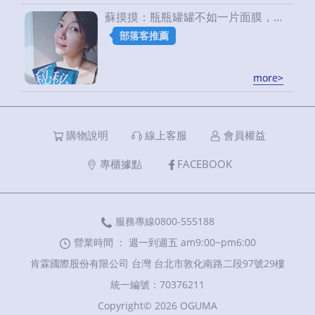
蘇摸摸：瓶瓶罐罐不如一片面膜，一整晚的塗塗抹抹不如三分鐘的保濕
部落客推薦
more>
more>
購物說明
線上客服
會員權益
專櫃據點
FACEBOOK
服務專線0800-555188
營業時間 ： 週一到週五 am9:00~pm6:00
肯霖國際股份有限公司 台灣 台北市敦化南路二段97號29樓
統一編號：70376211
Copyright© 2026 OGUMA