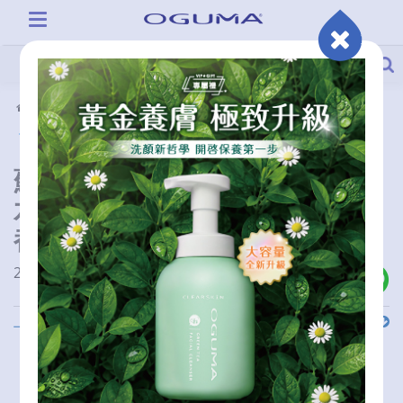
活動情報
部落客推薦
蘇凱馨-Angelina S：OGUMA
水美媒真的是我從小到大桌上
都會有的
2021-07-15 00:00:00
上一則
下一則