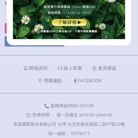
$980
$980
立刻購買
加入購物車
購物說明
線上客服
會員權益
專櫃據點
FACEBOOK
服務專線0800-555188
營業時間 ： 週一到週五 am9:00~pm6:00
肯霖國際股份有限公司 台灣 台北市敦化南路二段97號29樓
統一編號：70376211