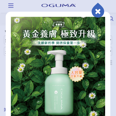
全商品
使用步驟
卸妝油(全臉，乳化型)