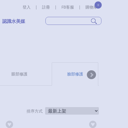
0
登入
|
註冊
|
FB客服
|
購物車
認識水美媒
眼部修護
臉部修護
臉
排序方式