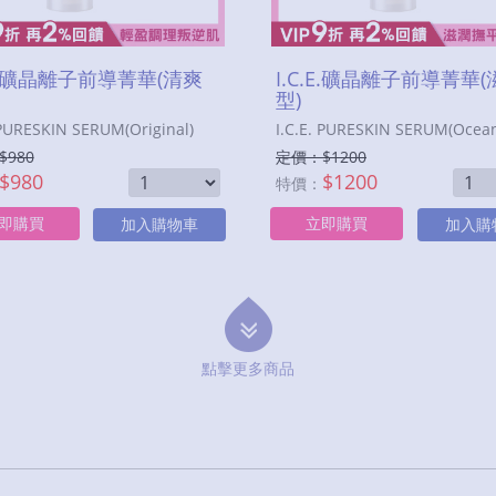
.E.礦晶離子前導菁華(清爽
I.C.E.礦晶離子前導菁華
型)
 PURESKIN SERUM(Original)
$
980
定價：$
1200
$
980
$
1200
特價：
即購買
立即購買
加入購物車
加入購
點擊更多商品