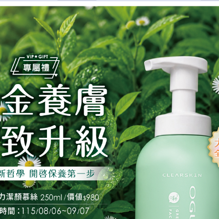
即購買
立即購買
加入購物車
加入購
鑽白乳霜 EX
艾地苯蔘氧活泉金萃
DIAMONDSKIN EX WHITENING CREAM