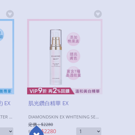
 EX
肌光鑽白精華 EX
AQUASKIN EX HYDRATING WATER CREAM
DIAMONDSKIN EX WHITENING SERUM
定價：$
2280
$
2280
特價：