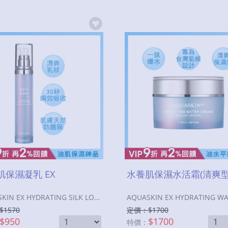
肌保濕凝乳 EX
水養肌保濕水活霜(清爽型)
AQUASKIN EX HYDRATING SILK LOTION
$
1570
定價：$
1700
$
950
$
1700
特價：