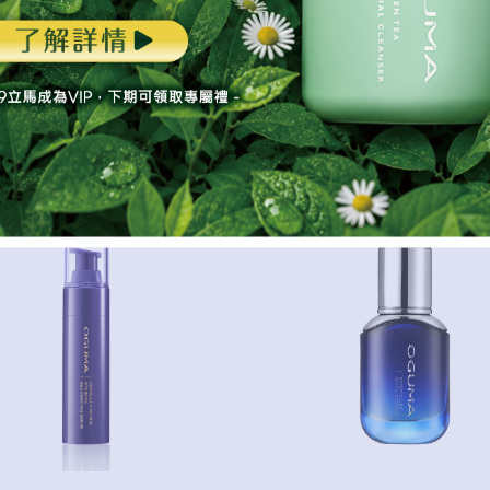
$
2050
定價：$
3560
$
2050
$
1180
特價：
即購買
立即購買
加入購物車
加入購