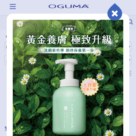
全商品
商品功能
雙倍油養修護組
奇肌逆齡精萃 EX