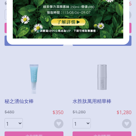
$5,360
$2,144
$2,680
$1,206
立刻購買
立刻購買
加入購物車
加入購物車
秘之湧仙女棒
水胜肽萬用精華棒
$480
$350
$1,280
$1,280