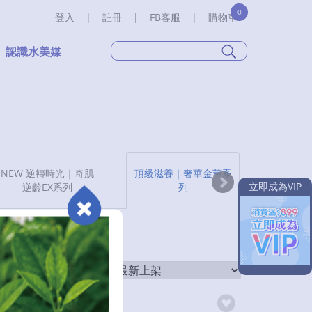
0
登入
|
註冊
|
FB客服
|
購物車
認識水美媒
NEW 逆轉時光｜奇肌
頂級滋養｜奢華金萃系
低敏純淨｜
立即成為VIP
逆齡EX系列
列
離
排序方式