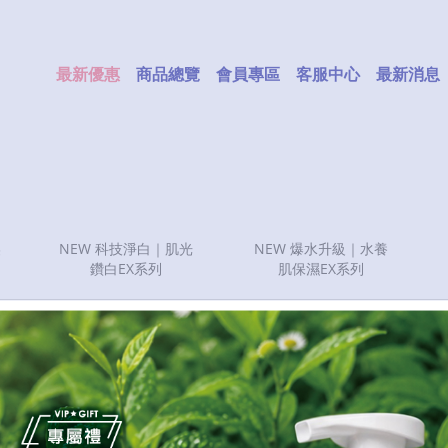
最新優惠
商品總覽
會員專區
客服中心
最新消息
美
NEW 科技淨白｜肌光
NEW 爆水升級｜水養
鑽白EX系列
肌保濕EX系列