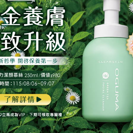
金萃精華
奢華金萃乳液
E REGENERATING SERUM
DELUXE REGENERATING LOT
$
3860
定價：$
3800
$
3860
$
3800
特價：
即購買
立即購買
加入購物車
加入購