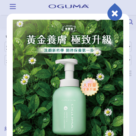
全商品
商品系列
純淨白C PRO
艾地苯蔘氧活泉金萃