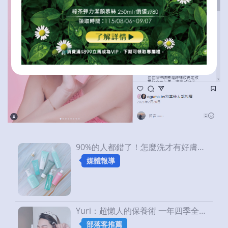
90%的人都錯了！怎麼洗才有好膚質？( • ̀ω•́ )
媒體報導
Yuri：超懶人的保養術 一年四季全天候都可以噴一下｜OGUMA水美媒
部落客推薦