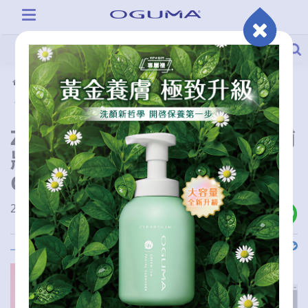
活動情報
部落客推薦
Zoe：包包裡帶天堂之泉隨時補
妝再定妝 真的非常方便～｜
OGUMA水美媒
2023-02-20 00:00:00
上一則
下一則