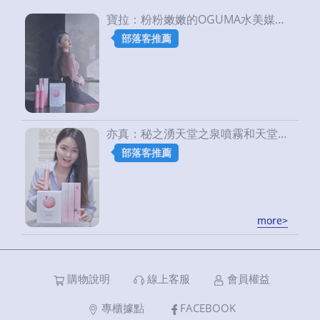
寶拉：粉粉嫩嫩的OGUMA水美媒來啦~｜OGUMA水美媒
部落客推薦
亦真：秘之湧天堂之泉噴霧和天堂之泉玻尿酸水面膜EX ，是我裡裡外外保養的好幫手~~｜OGUMA水美媒
部落客推薦
more>
more>
購物說明
線上客服
會員權益
專櫃據點
FACEBOOK