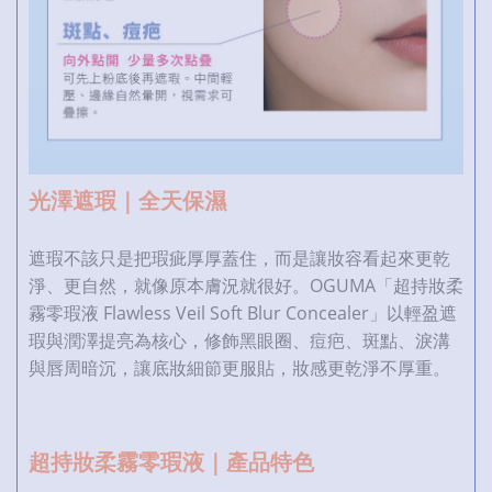
光澤遮瑕｜全天保濕
遮瑕不該只是把瑕疵厚厚蓋住，而是讓妝容看起來更乾
淨、更自然，就像原本膚況就很好。OGUMA「超持妝柔
霧零瑕液 Flawless Veil Soft Blur Concealer」以輕盈遮
瑕與潤澤提亮為核心，修飾黑眼圈、痘疤、斑點、淚溝
與唇周暗沉，讓底妝細節更服貼，妝感更乾淨不厚重。
超持妝柔霧零瑕液｜產品特色