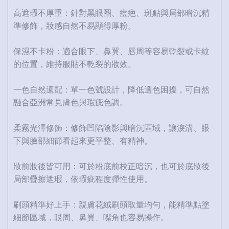
高遮瑕不厚重：針對黑眼圈、痘疤、斑點與局部暗沉精
準修飾，妝感自然不易顯得厚粉。
保濕不卡粉：適合眼下、鼻翼、唇周等容易乾裂或卡紋
的位置，維持服貼不乾裂的妝效。
一色自然適配：單一色號設計，降低選色困擾，可自然
融合亞洲常見膚色與瑕疵色調。
柔霧光澤修飾：修飾凹陷陰影與暗沉區域，讓淚溝、眼
下與臉部細節看起來更平整、有精神。
妝前妝後皆可用：可於粉底前校正暗沉，也可於底妝後
局部疊擦遮瑕，依瑕疵程度彈性使用。
刷頭精準好上手：親膚花絨刷頭取量均勻，能精準點塗
細節區域，眼周、鼻翼、嘴角也容易操作。