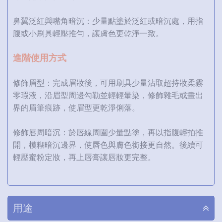
鼻翼泛紅與嘴角暗沉：少量點塗於泛紅或暗沉處，用指
腹或小刷具輕壓推勻，讓膚色更乾淨一致。
進階使用方式
修飾眉型：完成眉妝後，可用刷具少量沾取超持妝柔霧
零瑕液，沿眉型周邊勾勒並輕輕暈染，修飾雜毛或畫出
界的眉筆痕跡，使眉型更乾淨俐落。
修飾唇周暗沉：於唇線周圍少量點塗，再以指腹輕拍推
開，模糊暗沉邊界，使唇色與膚色銜接更自然。後續可
輕壓蜜粉定妝，再上唇膏讓唇妝更完整。
用途