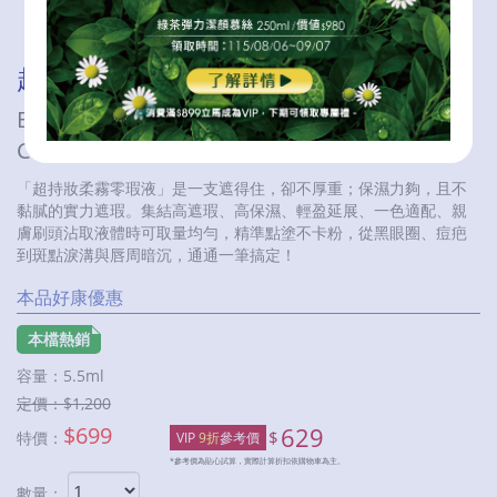
超持妝柔霧零瑕液
BEAUTYSKIN FLAWLESS VEIL SOFT BLUR
CONCEALER
「超持妝柔霧零瑕液」是一支遮得住，卻不厚重；保濕力夠，且不
黏膩的實力遮瑕。集結高遮瑕、高保濕、輕盈延展、一色適配、親
膚刷頭沾取液體時可取量均勻，精準點塗不卡粉，從黑眼圈、痘疤
到斑點淚溝與唇周暗沉，通通一筆搞定！
本品好康優惠
本檔熱銷
容量：
5.5ml
定價：$
1,200
$
699
629
$
特價：
VIP
9折
參考價
*參考價為貼心試算，實際計算折扣依購物車為主。
數量：