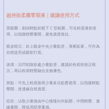
超持妝柔霧零瑕液｜建議使用方式
黑眼圈：刷頭輕點於眼下 C 型範圍，可在粉底液前使
用。以指腹輕壓暈開，避免過度推拉。
眼皮暗沉：於上眼皮中央少量點塗，薄擦延展，可作為
自然提亮或眼影打底。
淚溝：沿凹陷陰影處少量點塗，建議於粉底前校正暗
沉，再以粉底輕壓融合全臉膚色。
斑點：可先上粉底後再少量多次點疊遮瑕，以指腹輕點
壓開，使邊緣自然過渡。
痘疤：沾取少量後由中心慢慢向外點開，中間輕壓、邊
緣暈開，降低局部厚重感。