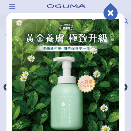
產品系列
超持妝柔霧零瑕液