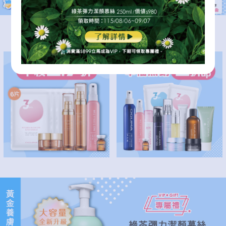
逆齡修護肌底
本檔熱銷