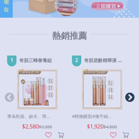
熱銷推薦
1
2
奇肌三蜂奢養組
奇肌逆齡精華液 EX-2瓶
專為乾燥、缺水、彈...
#輕喚醒肌#撫平細...
$2,580
$1,920
$
9,380
$
4,800