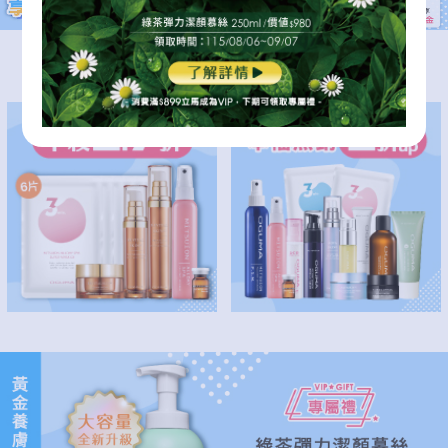
逆齡修護肌底
本檔熱銷