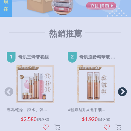
熱銷推薦
1
2
奇肌三蜂奢養組
奇肌逆齡精華液 EX-2瓶
專為乾燥、缺水、彈...
#輕喚醒肌#撫平細...
$2,580
$1,920
$
9,380
$
4,800