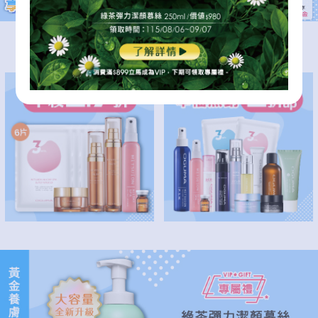
逆齡修護肌底
本檔熱銷