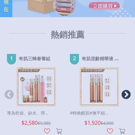
熱銷推薦
1
2
奇肌三蜂奢養組
奇肌逆齡精華液 EX-2瓶
專為乾燥、缺水、彈...
#輕喚醒肌#撫平細...
$2,580
$1,920
$
9,380
$
4,800