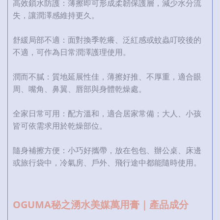
高效鎖水防護：薄擦即可形成柔韌保護層，減少水分流
失，讓潤澤感維持更久。
舒緩局部不適：面對換季乾癢、泛紅感或蚊蟲叮咬後的
不適，可作為日常潤澤護理使用。
潤而不膩：質地延展性佳，薄擦好推、不厚重，適合眼
周、嘴角、鼻翼、唇部與身體乾燥處。
全家日常可用：配方溫和，適合居家常備；大人、小孩
皆可依需求用於乾燥部位。
隨身補擦方便：小巧好攜帶，放在包包、辦公桌、床邊
或旅行袋中，冷氣房、戶外、飛行途中都能隨時使用。
OGUMA秘之湧水美媒萬用膏｜產品成分