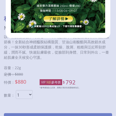
秘之湧水美媒萬用膏
MITSUION MULTIPURPOSE BALM
以「仿皮脂修護」為核心——不只是滋潤，更是貼近肌膚原生防護
節奏！全新結合神經醯胺結構脂質、甘油山嵛酸酯與高效鎖水成
分，一抹30秒形成柔韌保護膜，乾燥、脫屑、粗糙與泛紅即刻舒
緩，潤而不膩、快速貼膚吸收，從臉部到身體、日常到外出，一膏
給肌膚全天候安心守護。
容量：
22g
定價：$
880
$
880
792
$
特價：
VIP
9折
參考價
*參考價為貼心試算，實際計算折扣依購物車為主。
數量：