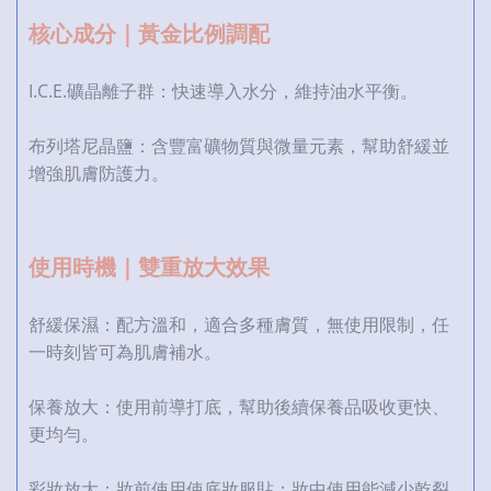
核心成分｜黃金比例調配
I.C.E.礦晶離子群：快速導入水分，維持油水平衡。
布列塔尼晶鹽：含豐富礦物質與微量元素，幫助舒緩並
增強肌膚防護力。
使用時機｜雙重放大效果
舒緩保濕：配方溫和，適合多種膚質，無使用限制，任
一時刻皆可為肌膚補水。
保養放大：使用前導打底，幫助後續保養品吸收更快、
更均勻。
彩妝放大：妝前使用使底妝服貼；妝中使用能減少乾裂