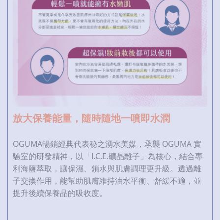
放大保養能量，隨時隨地一噴即水潤
OGUMA暢銷經典代表秘之湧水美媒，承襲 OGUMA 實
驗室的研發精神，以「I.C.E.礦晶離子」為核心，結合專
利海鹽萃取，讓保濕、鎖水與肌膚調理更升級。透過離
子交換作用，能幫助肌膚維持油水平衡、舒緩不適，並
提升後續保養品的吸收度。