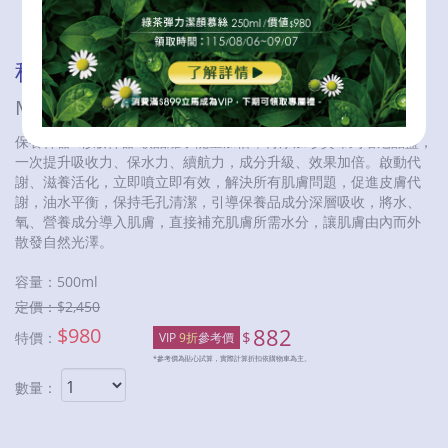
秘之湧水美媒補充瓶
MITSUION P.S.M. Refill
保養神器X彩妝神器 礦晶離子能量加倍，再添加珍貴布列塔尼晶鹽，
一次提升吸收力、保水力、續航力，成分升級、效果加倍。啟動代
謝、滋養活化，立即噴立即有效，解決所有肌膚問題，促進皮膚代
謝，油水平衡，保持毛孔清潔，引導保養品成分深層吸收，將水、
氧、營養成分導入肌膚，直接補充肌膚所需水分，讓肌膚由內而外
散發自然光澤。
容量：
500ml
定價：$
2,450
$
980
882
$
特價：
VIP
9折
參考價
*參考價為貼心試算，實際計算折扣依購物車為主。
數量：